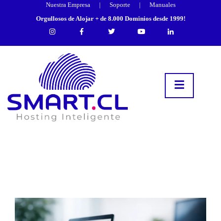
Nuestra Empresa
|
Soporte
|
Manuales
Orgullosos de Alojar + de 8.000 Dominios desde 1999!