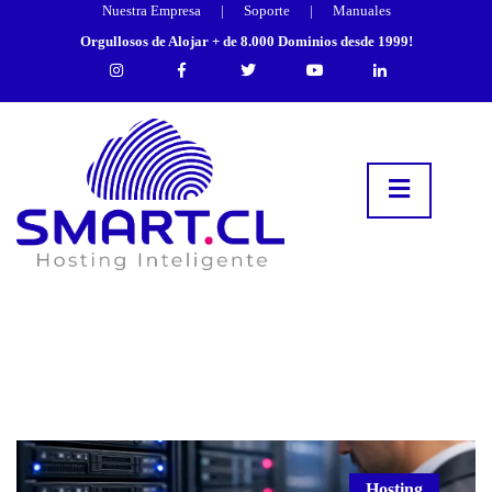
Nuestra Empresa
|
Soporte
|
Manuales
Orgullosos de Alojar + de 8.000 Dominios desde 1999!
Hosting