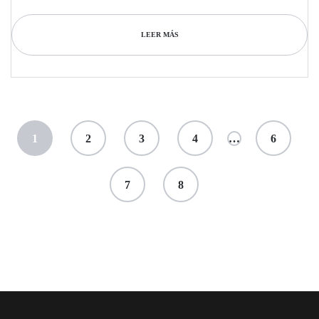
precio con criterio técnico.
LEER MÁS
1
2
3
4
…
6
7
8