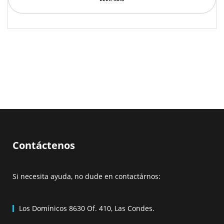
rendimiento de WordPress y por cierto, en
smart.cl
contamos con los mejores servidores optimizados
para que tu Wordpress vuele!
Contáctenos
Si necesita ayuda, no dude en contactárnos:
Los Domínicos 8630 Of. 410, Las Condes.