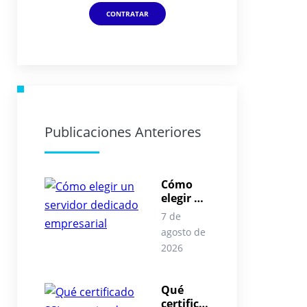
CONTRATAR
Publicaciones Anteriores
Cómo
elegir un
servidor
7 de
dedicad
agosto de
o
2026
empresa
rial
Qué
certifica