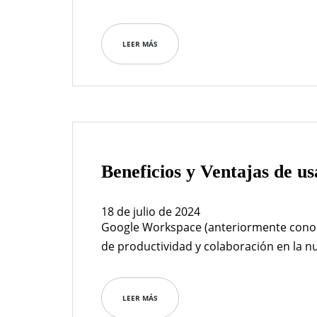
Outlook, OneDrive, Word, Excel, Teams, 
dominio personalizado Outlook con do
LEER MÁS
Edición en tiempo real en Google Docs, 
Beneficios y Ventajas de 
18 de julio de 2024
Google Workspace (anteriormente conoc
de productividad y colaboración en la 
empresa. Aquí están algunas de las prin
equipo de trabajo:
LEER MÁS