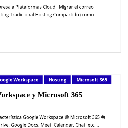
presa a Plataformas Cloud Migrar el correo
ting Tradicional Hosting Compartido (como
compartido) a plataformas cloud como Google
365) ofrece múltiples beneficios concretos. Aquí
 1. Mayor confiabilidad…
oogle Workspace
Hosting
Microsoft 365
Workspace y Microsoft 365
racterística Google Workspace 🟢 Microsoft 365 🔵
rive, Google Docs, Meet, Calendar, Chat, etc.