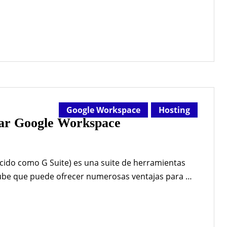
SharePoint, etc. Correo Electrónico Gmail con
minio personalizado Colaboración en Documentos
Sheets y Slides Edición colaborativa…
Google Workspace
Hosting
usar Google Workspace
ido como G Suite) es una suite de herramientas
nube que puede ofrecer numerosas ventajas para tu
cipales ventajas de usar Google Workspace con tu