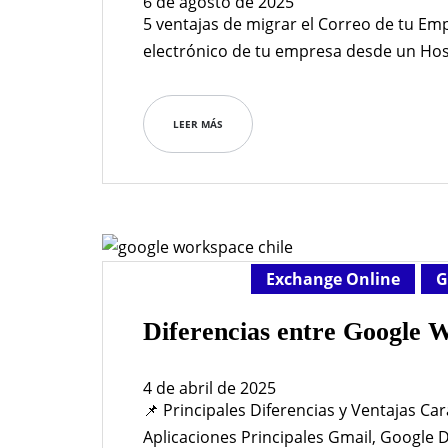
6 de agosto de 2025
5 ventajas de migrar el Correo de tu Em
electrónico de tu empresa desde un Hos
cPanel, DirectAdmin u otro proveedor 
Workspace o Exchange Online (Microsoft 
LEER MÁS
te dejo las 5 ventajas más importantes:
Exchange Online
G
Diferencias entre Google 
4 de abril de 2025
📌 Principales Diferencias y Ventajas Ca
Aplicaciones Principales Gmail, Google D