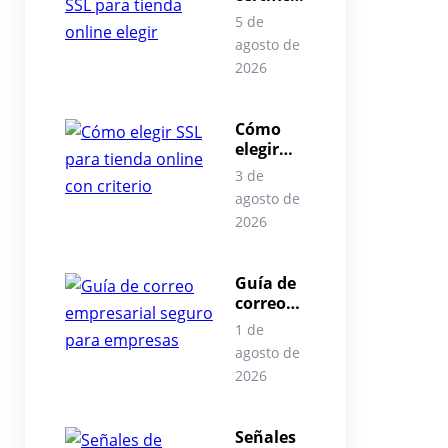
do SSL
5 de
para
agosto de
tienda
2026
online
elegir
Cómo
elegir
SSL para
3 de
tienda
agosto de
online
2026
con
criterio
Guía de
correo
empresa
1 de
rial
agosto de
seguro
2026
para
empresa
s
Señales