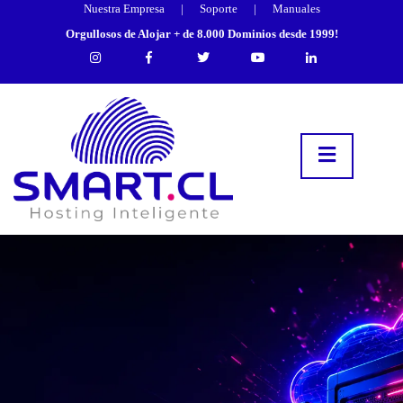
Nuestra Empresa
|
Soporte
|
Manuales
Orgullosos de Alojar + de 8.000 Dominios desde 1999!