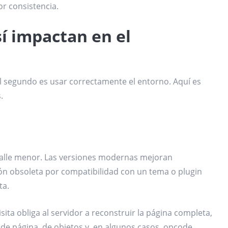
or consistencia.
í impactan en el
El segundo es usar correctamente el entorno. Aquí es
.
s
talle menor. Las versiones modernas mejoran
ón obsoleta por compatibilidad con un tema o plugin
ta.
sita obliga al servidor a reconstruir la página completa,
 de página, de objetos y, en algunos casos, opcode