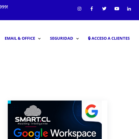
999!
EMAIL & OFFICE
SEGURIDAD
🔒︎ ACCESO A CLIENTES