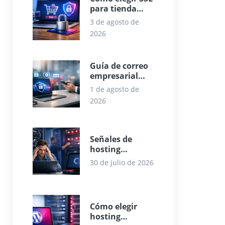
para tienda
online con
3 de agosto de
criterio
2026
Guía de correo
empresarial
seguro para
1 de agosto de
empresas
2026
Señales de
hosting
saturado que
30 de julio de 2026
frenan tu web
Cómo elegir
hosting