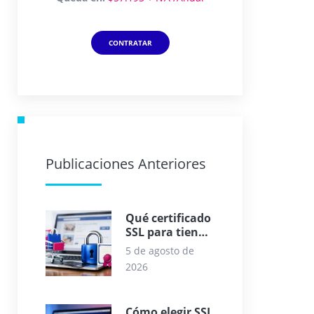
CONTRATAR
Publicaciones Anteriores
Qué certificado
SSL para tienda
online elegir
5 de agosto de
2026
Cómo elegir SSL