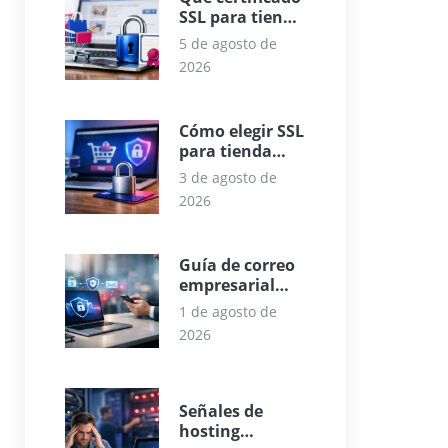
SSL para tienda
online elegir
5 de agosto de
2026
Cómo elegir SSL
para tienda
online con
3 de agosto de
criterio
2026
Guía de correo
empresarial
seguro para
1 de agosto de
empresas
2026
Señales de
hosting