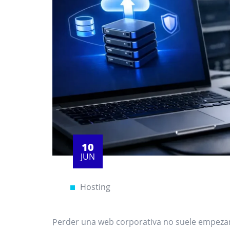
10
JUN
Hosting
Perder una web corporativa no suele empezar con un gran desastre. A veces basta una actualización