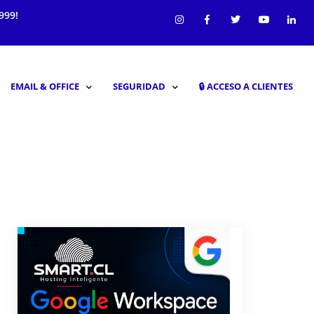
999!
EMAIL & OFFICE
SEGURIDAD
🔒︎ ACCESO A CLIENTES