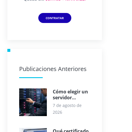
CONTRATAR
Publicaciones Anteriores
Cómo elegir un
servidor
dedicado
7 de agosto de
empresarial
2026
Qué certificado