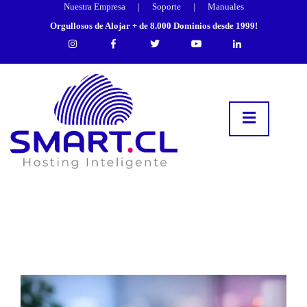
Nuestra Empresa
|
Soporte
|
Manuales
Orgullosos de Alojar + de 8.000 Dominios desde 1999!