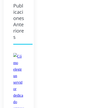
Publ
icaci
ones
Ante
riore
s