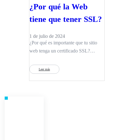
¿Por qué la Web
tiene que tener SSL?
1 de julio de 2024
¿Por qué es importante que tu sitio
web tenga un certificado SSL?
Instalar un certificado SSL (Secure
Sockets Layer) en tu sitio web es
Leer más
fundamental por varias razones. En
primer lugar, proporciona una capa de
seguridad que protege la información
sensible de tus usuarios, como
contraseñas y datos de tarjetas de
crédito. Esto no solo…