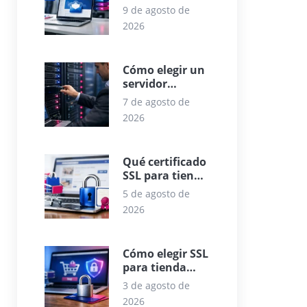
Online para
9 de agosto de
empresas fiable
2026
Cómo elegir un
servidor
dedicado
7 de agosto de
empresarial
2026
Qué certificado
SSL para tienda
online elegir
5 de agosto de
2026
Cómo elegir SSL
para tienda
online con
3 de agosto de
criterio
2026