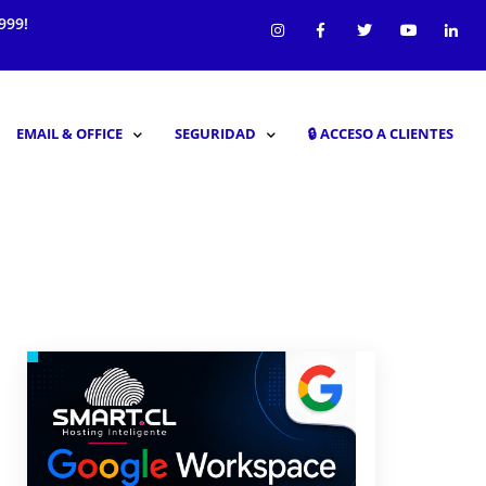
999!
EMAIL & OFFICE
SEGURIDAD
🔒︎ ACCESO A CLIENTES