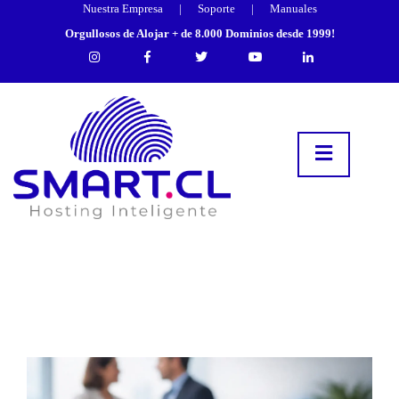
Nuestra Empresa
|
Soporte
|
Manuales
Orgullosos de Alojar + de 8.000 Dominios desde 1999!