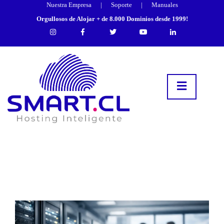
Nuestra Empresa
|
Soporte
|
Manuales
Orgullosos de Alojar + de 8.000 Dominios desde 1999!