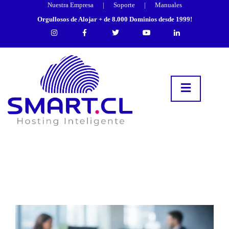
Nuestra Empresa
|
Soporte
|
Manuales
Orgullosos de Alojar + de 8.000 Dominios desde 1999!