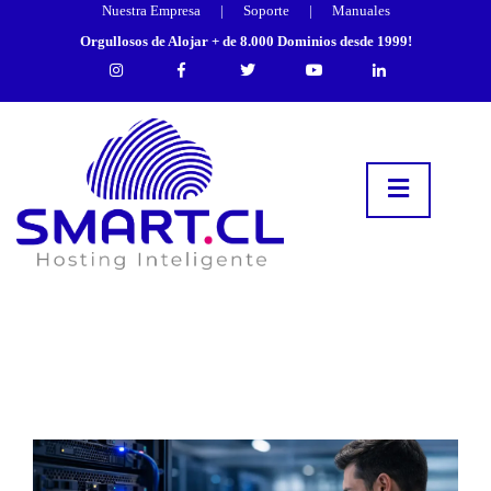
Nuestra Empresa
|
Soporte
|
Manuales
Orgullosos de Alojar + de 8.000 Dominios desde 1999!